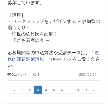
募集しています。
［講座］
・ワークショップをデザインする ～参加型の
場づくり～
・中世の佐竹氏を紐解く
・子ども若者の今 ～
応募期間等の申込方法や受講テーマは、「
現
代的課題対策講座
」
をご覧くださ
(名称をクリック)
い。
0コメント
1
2021/05/14
«
1
2
3
4
5
6
7
8
9
»