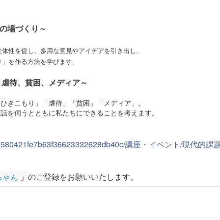
の場づくり～
性を促し、多用な意見やアイデアを引き出し、
」を作る方法を学びます。
、虐待、貧困、メディア～
きこもり」「虐待」「貧困」「メディア」。
を伺うとともに私たちにできることを考えます。
ed.jp/517580421fe7b63f36623332628db40c/講座・イベント/現
ちゃん
 」
のご登録をお願いいたします
。