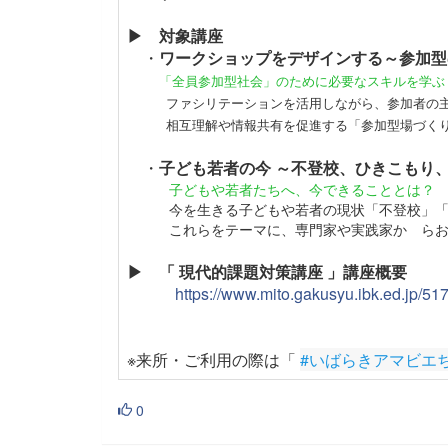
▶ 対象講座
・
ワークショップをデザインする～参加型
「全員参加型社会」のために必要なスキルを学ぶ
ファシリテーションを活用しながら、参加者の主体
相互理解や情報共有を促進する「参加型場づくり
・
子ども若者の今 ～不登校、ひきこもり
子どもや若者たちへ、今できることとは？
今を生きる子どもや若者の現状「不登校」「ひ
これらをテーマに、専門家や実践家か らお話
▶ 「 現代的課題対策講座 」講座概要
https://www.mito.gakusyu.ibk.
※来所・ご利用の際は「
#いばらきアマビエ
0