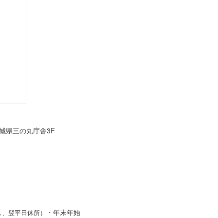
 茨城県三の丸庁舎3F
・年末年始
し、翌平日休所）