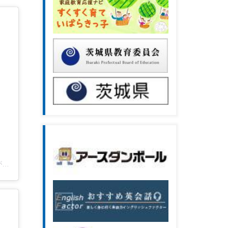
茨城県水戸生涯学習センター【公式】(@lifelong.mito)がシェアした投稿