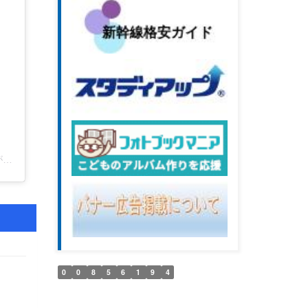
茨城県水戸生涯学習センター【公式】(@lifelong.mito)がシェアした投稿
0
0
8
5
6
1
9
4