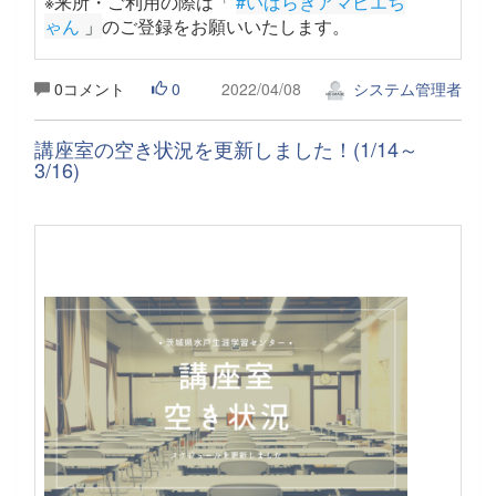
※来所・ご利用の際は「
#いばらきアマビエち
ゃん
 」
のご登録をお願いいたします。
0コメント
0
2022/04/08
システム管理者
講座室の空き状況を更新しました！(1/14～
3/16)