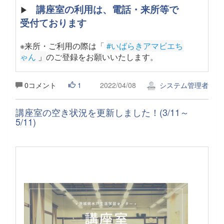
講座室の利用は、電話・来所等で
▶
受付ております
※来所・ご利用の際は「
#いばらきアマビエち
ゃん
 」
のご登録をお願いいたします。
0コメント
1
2022/04/08
システム管理者
講座室の空き状況を更新しました！(3/11～
5/11)