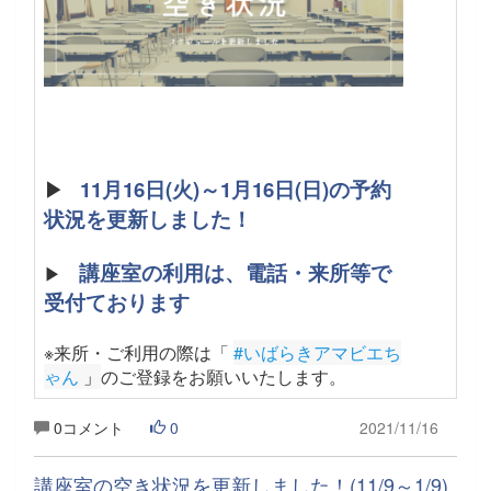
▶
11月16日(火)～1月16日(日)の予約
状況を更新しました！
講座室の利用は、電話・来所等で
▶
受付ております
※来所・ご利用の際は「
#いばらきアマビエち
ゃん
 」
のご登録をお願いいたします
。
0コメント
0
2021/11/16
講座室の空き状況を更新しました！(11/9～1/9)