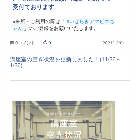
受付ております
※来所・ご利用の際は「
#いばらきアマビエち
ゃん
 」
のご登録をお願いいたします
。
0コメント
0
2021/12/01
講座室の空き状況を更新しました！(11/26～
1/26)