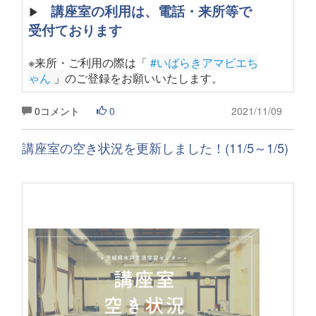
講座室の利用は、電話・来所等で
▶
受付ております
※来所・ご利用の際は「
#いばらきアマビエち
ゃん
 」
のご登録をお願いいたします
。
0コメント
0
2021/11/09
講座室の空き状況を更新しました！(11/5～1/5)