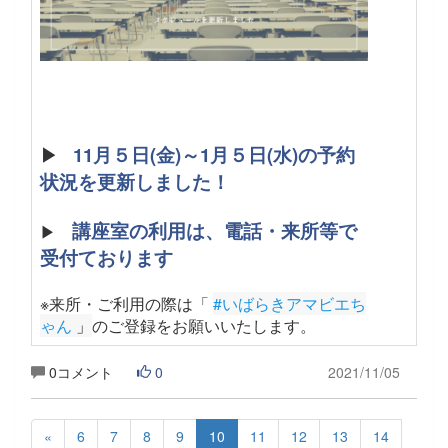
▶
11月５日(金)～1月５日(水)の予約
状況を更新しました！
講座室の利用は、電話・来所等で
▶
受付ております
※来所・ご利用の際は「
#いばらきアマビエち
ゃん
 」
のご登録をお願いいたします
。
0コメント
0
2021/11/05
«
6
7
8
9
10
11
12
13
14