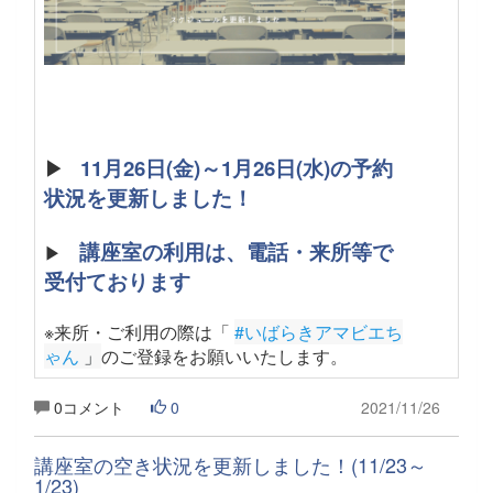
▶
11月26日(金)～1月26日(水)の予約
状況を更新しました！
講座室の利用は、電話・来所等で
▶
受付ております
※来所・ご利用の際は「
#いばらきアマビエち
ゃん
 」
のご登録をお願いいたします
。
0コメント
0
2021/11/26
講座室の空き状況を更新しました！(11/23～
1/23)