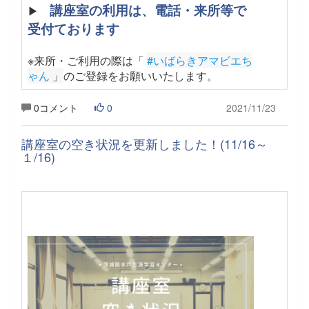
講座室の利用は、電話・来所等で
▶
受付ております
※来所・ご利用の際は「
#いばらきアマビエち
ゃん
 」
のご登録をお願いいたします
。
0コメント
0
2021/11/23
講座室の空き状況を更新しました！(11/16～
１/16)