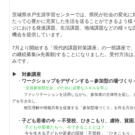
茨城県水戸生涯学習センターでは、県民が社会の変化に
たって心豊かに充実した生活を送ることができるよう様
ジにおける発達課題、生活課題、地域課題などの様々な
機会を提供しています。
7月より開始する「現代的課題対策講座」の一部講座で
の継続募集(※先着順)することになりました。
受付方法は
みです
。
▶ 対象講座
・
ワークショップをデザインする～参加型の場づくり
「全員参加型社会」のために必要なスキルを学ぶ
ファシリテーションを活用しながら、参加者の主体性を促し、多
アを引き出し、
相互理解や情報共有を促進する「参加型場づくり」を作る方法
・
子ども若者の今 ～不登校、ひきこもり、虐待、貧困
子どもや若者たちへ、今できることとは？
今を生きる子どもや若者の現状「不登校」「ひきこもり」