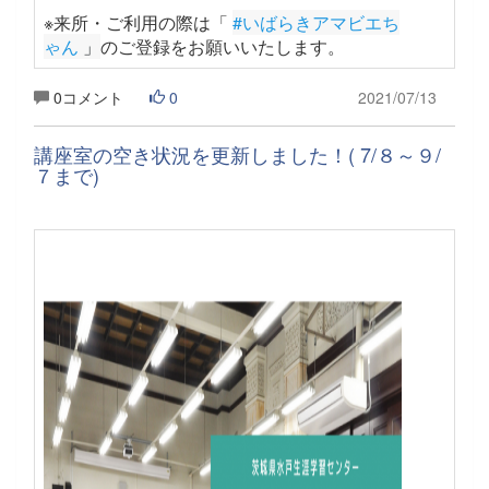
※来所・ご利用の際は「
#いばらきアマビエち
ゃん
 」
のご登録をお願いいたします
。
0コメント
0
2021/07/13
講座室の空き状況を更新しました！( 7/８～９/
７まで)