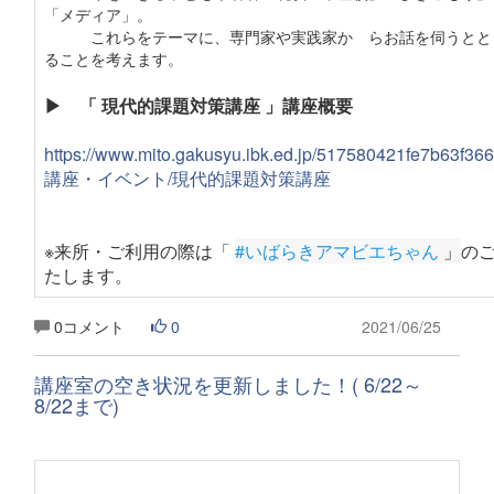
「メディア」。
これらをテーマに、専門家や実践家か らお話を伺うとと
ることを考えます。
▶ 「 現代的課題対策講座 」講座概要
https://www.mito.gakusyu.ibk.ed.jp/517580421fe7b63f3
講座・イベント/現代的課題対策講座
※来所・ご利用の際は「
#いばらきアマビエちゃん
 」
の
たします
。
0コメント
0
2021/06/25
講座室の空き状況を更新しました！( 6/22～
8/22まで)