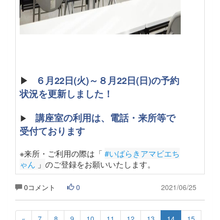
▶
６月22日(火)～８月22日(日)の予約
状況を更新しました！
講座室の利用は、電話・来所等で
▶
受付ております
※来所・ご利用の際は「
#いばらきアマビエち
ゃん
 」
のご登録をお願いいたします
。
0コメント
0
2021/06/25
«
7
8
9
10
11
12
13
14
15