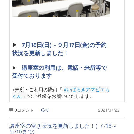
▶
7月18日(日)～９月17日(金)の予約
状況を更新しました！
講座室の利用は、電話・来所等で
▶
受付ております
※来所・ご利用の際は「
#いばらきアマビエち
ゃん
 」
のご登録をお願いいたします
。
0コメント
0
2021/07/22
講座室の空き状況を更新しました！( ７/16～
９/15まで)