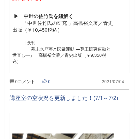
▶ 中世の佐竹氏を紐解く
「中世佐竹氏の研究 」高橋裕文著／青史
出版（￥10,450税込）
[既刊]
「 幕末水戸藩と民衆運動 —尊王攘夷運動と
世直し―」 高橋裕文著／青史出版（￥9,350税
込）
0コメント
0
2021/07/04
講座室の空状況を更新しました！(7/1～7/2)