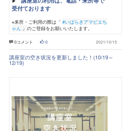
講座室の利用は、電話・来所等で
▶
受付ております
※来所・ご利用の際は「
#いばらきアマビエち
ゃん
 」
のご登録をお願いいたします
。
0コメント
0
2021/10/15
講座室の空き状況を更新しました！(10/19～
12/19)