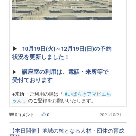
▶
10月19日(火)～12月19日(日)の予約
状況を更新しました！
講座室の利用は、電話・来所等で
▶
受付ております
※来所・ご利用の際は「
#いばらきアマビエち
ゃん
 」
のご登録をお願いいたします
。
0コメント
0
2021/10/21
【本日開催】地域の核となる人材・団体の育成