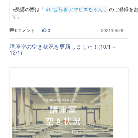
※受講の際は「
#いばらきアマビエちゃん
 」
のご登録を
す
。
0コメント
0
2021/09/28
講座室の空き状況を更新しました！(10/1～
12/1)