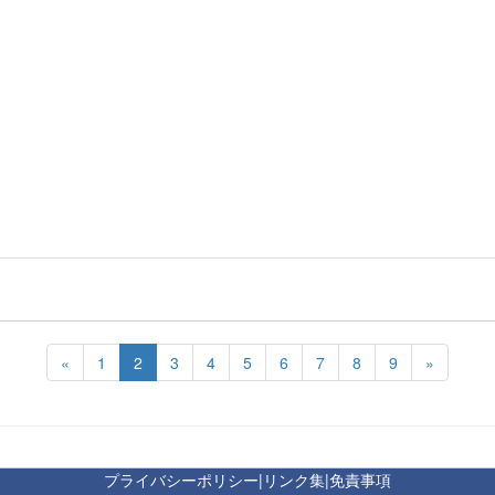
«
1
2
3
4
5
6
7
8
9
»
プライバシーポリシー
|
リンク集
|
免責事項