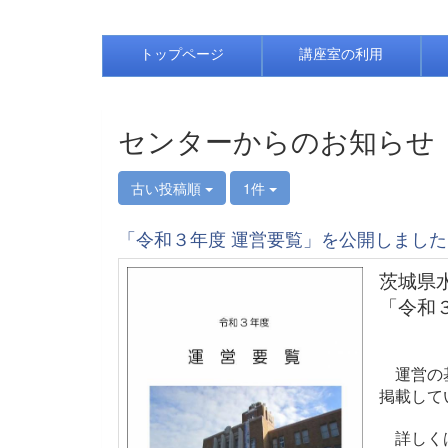
トップページ
講座室の利用
センターからのお知らせ
古い投稿順
1件
「令和３年度 運営要覧」を公開しました
茨城県
「令和
運営の基
掲載して
詳しく