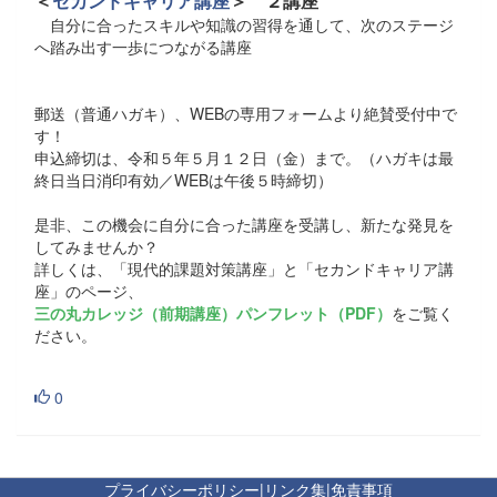
＜
セカンドキャリア講座
＞ ２講座
自分に合ったスキルや知識の習得を通して、次のステージ
へ踏み出す一歩につながる講座
郵送（普通ハガキ）、WEBの専用フォームより絶賛受付中で
す！
申込締切は、令和５年５月１２日（金）まで。（ハガキは最
終日当日消印有効／WEBは午後５時締切）
是非、この機会に自分に合った講座を受講し、新たな発見を
してみませんか？
詳しくは、「現代的課題対策講座」と「セカンドキャリア講
座」のページ、
三の丸カレッジ（前期講座）パンフレット（PDF）
をご覧く
ださい。
0
プライバシーポリシー
|
リンク集
|
免責事項