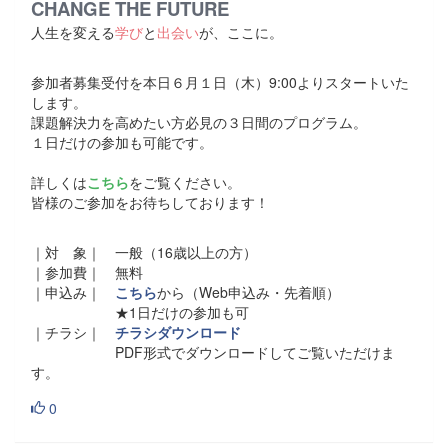
CHANGE THE FUTURE
人生を変える
学び
と
出会い
が、ここに。
参加者募集受付を本日６月１日（木）9:00よりスタートいた
します。
課題解決力を高めたい方必見の３日間のプログラム。
１日だけの参加も可能です。
詳しくは
こちら
をご覧ください。
皆様のご参加をお待ちしております！
｜対 象｜ 一般（16歳以上の方）
｜参加費｜ 無料
｜申込み｜
こちら
から（Web申込み・先着順）
★1日だけの参加も可
｜チラシ｜
チラシダウンロード
PDF形式でダウンロードしてご覧いただけま
す。
0