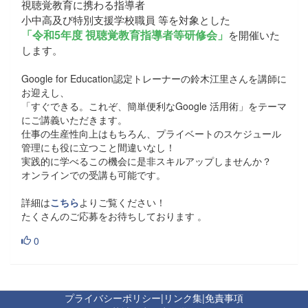
視聴覚教育に携わる指導者
小中高及び特別支援学校職員 等を対象とした
「令和5年度 視聴覚教育指導者等研修会」
を開催いた
します。
Google for Education認定トレーナーの鈴木江里さんを講師に
お迎えし、
「すぐできる。これぞ、簡単便利なGoogle 活用術」をテーマ
にご講義いただきます。
仕事の生産性向上はもちろん、プライベートのスケジュール
管理にも役に立つこと間違いなし！
実践的に学べるこの機会に是非スキルアップしませんか？
オンラインでの受講も可能です。
詳細は
こちら
よりご覧ください！
たくさんのご応募をお待ちしております 。
0
プライバシーポリシー
|
リンク集
|
免責事項