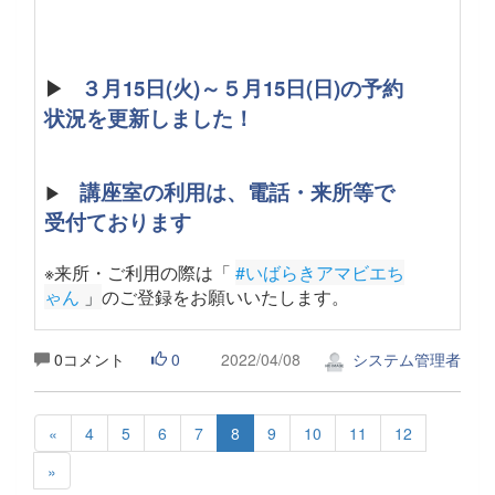
▶
３月15日(火)～５月15日(日)の予約
状況を更新しました！
講座室の利用は、電話・来所等で
▶
受付ております
※来所・ご利用の際は「
#いばらきアマビエち
ゃん
 」
のご登録をお願いいたします。
0コメント
0
2022/04/08
システム管理者
«
4
5
6
7
8
9
10
11
12
»