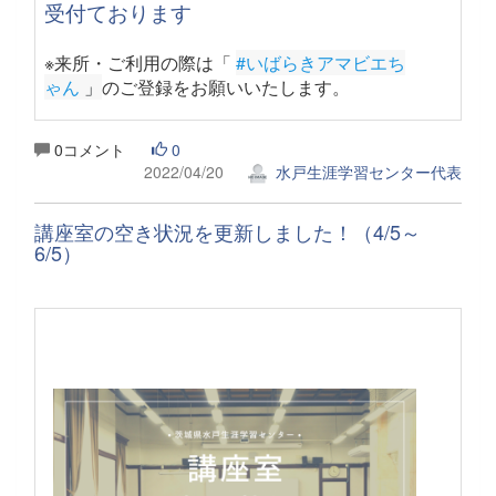
受付ております
※来所・ご利用の際は「
#いばらきアマビエち
ゃん
 」
のご登録をお願いいたします。
0コメント
0
2022/04/20
水戸生涯学習センター代表
講座室の空き状況を更新しました！（4/5～
6/5）