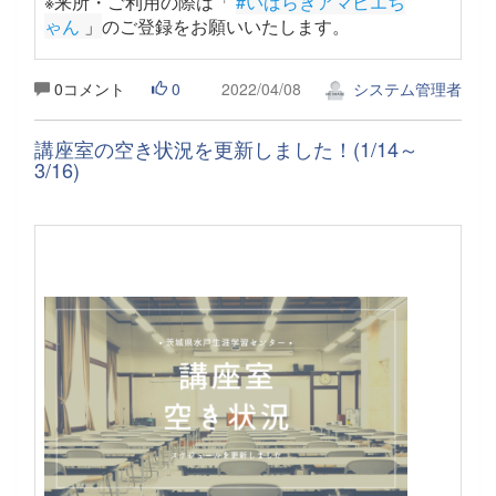
※来所・ご利用の際は「
#いばらきアマビエち
ゃん
 」
のご登録をお願いいたします。
0コメント
0
2022/04/08
システム管理者
講座室の空き状況を更新しました！(1/14～
3/16)