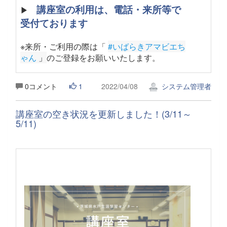
講座室の利用は、電話・来所等で
▶
受付ております
※来所・ご利用の際は「
#いばらきアマビエち
ゃん
 」
のご登録をお願いいたします。
0コメント
1
2022/04/08
システム管理者
講座室の空き状況を更新しました！(3/11～
5/11)