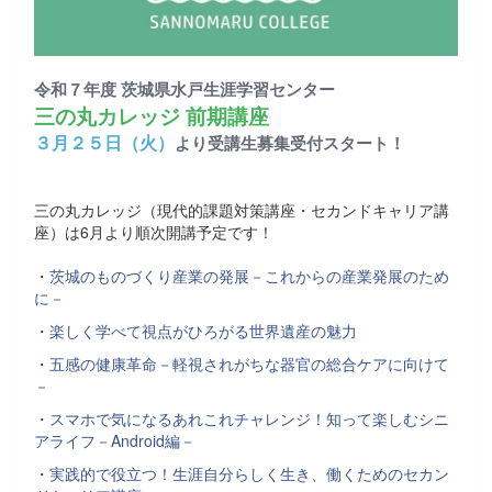
令和７年度 茨城県水戸生涯学習センター
三の丸カレッジ 前期講座
３月２５日（火）
より受講生募集受付スタート！
三の丸カレッジ（現代的課題対策講座・セカンドキャリア講
座）は6月より順次開講予定です！
・
茨城のものづくり産業の発展－これからの産業発展のため
に－
・
楽しく学べて視点がひろがる世界遺産の魅力
・
五感の健康革命－軽視されがちな器官の総合ケアに向けて
－
・
スマホで気になるあれこれチャレンジ！知って楽しむシニ
アライフ－Android編－
・
実践的で役立つ！生涯自分らしく生き、働くためのセカン