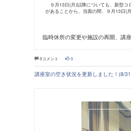
９月13日(月)以降についても、新型
があることから、当面の間、９月13日(月
臨時休所の変更や施設の再開、講座
0コメント
0
講座室の空き状況を更新しました！(8/31～1