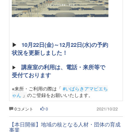
▶
10月22日(金)～12月22日(水)の予約
状況を更新しました！
講座室の利用は、電話・来所等で
▶
受付ております
※来所・ご利用の際は「
#いばらきアマビエち
ゃん
 」
のご登録をお願いいたします
。
0コメント
0
2021/10/22
【本日開催】地域の核となる人材・団体の育成
事業