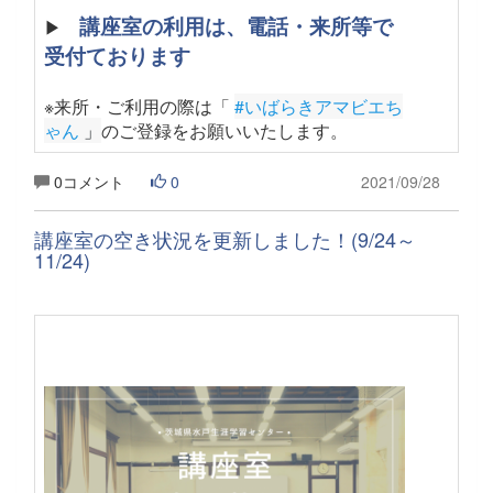
講座室の利用は、電話・来所等で
▶
受付ております
※来所・ご利用の際は「
#いばらきアマビエち
ゃん
 」
のご登録をお願いいたします
。
0コメント
0
2021/09/28
講座室の空き状況を更新しました！(9/24～
11/24)