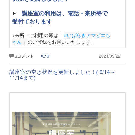
講座室の利用は、電話・来所等で
▶
受付ております
※来所・ご利用の際は「
#いばらきアマビエち
ゃん
 」
のご登録をお願いいたします
。
0コメント
0
2021/09/22
講座室の空き状況を更新しました！( 9/14～
11/14まで)