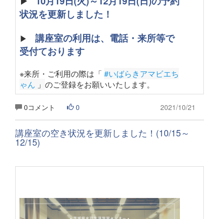
▶
10月19日(火)～12月19日(日)の予約
状況を更新しました！
講座室の利用は、電話・来所等で
▶
受付ております
※来所・ご利用の際は「
#いばらきアマビエち
ゃん
 」
のご登録をお願いいたします
。
0コメント
0
2021/10/21
講座室の空き状況を更新しました！(10/15～
12/15)