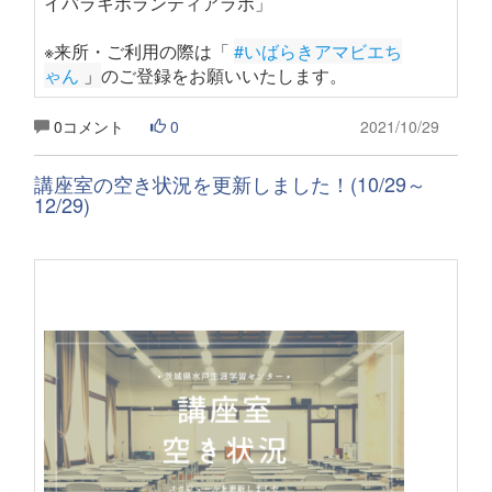
イバラキボランティアラボ」
※来所・ご利用の際は「
#いばらきアマビエち
ゃん
 」
のご登録をお願いいたします
。
0コメント
0
2021/10/29
講座室の空き状況を更新しました！(10/29～
12/29)