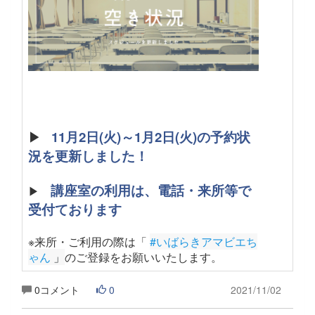
▶
11月2日(火)～1月2日(火)の予約状
況を更新しました！
講座室の利用は、電話・来所等で
▶
受付ております
※来所・ご利用の際は「
#いばらきアマビエち
ゃん
 」
のご登録をお願いいたします
。
0コメント
0
2021/11/02