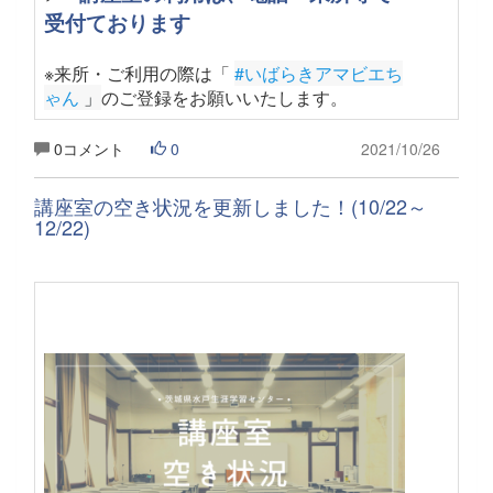
受付ております
※来所・ご利用の際は「
#いばらきアマビエち
ゃん
 」
のご登録をお願いいたします
。
0コメント
0
2021/10/26
講座室の空き状況を更新しました！(10/22～
12/22)