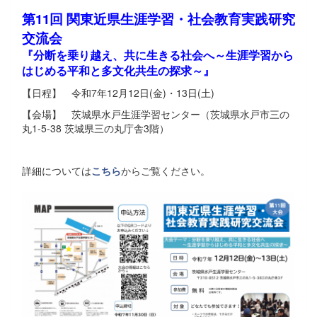
第11回 関東近県生涯学習・社会教育実践研究
交流会
『分断を乗り越え、共に生きる社会へ～生涯学習から
はじめる平和と多文化共生の探求～』
【日程】 令和7年12月12日(金)・13日(土)
【会場】 茨城県水戸生涯学習センター（茨城県水戸市三の
丸1-5-38 茨城県三の丸庁舎3階）
詳細については
こちら
からご覧ください。