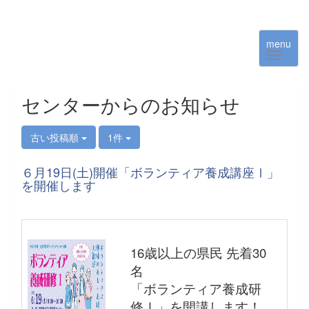
menu
センターからのお知らせ
古い投稿順
1件
６月19日(土)開催「ボランティア養成講座Ⅰ」
を開催します
16歳以上の県民 先着30
名
「ボランティア養成研
修Ⅰ」を開講します！