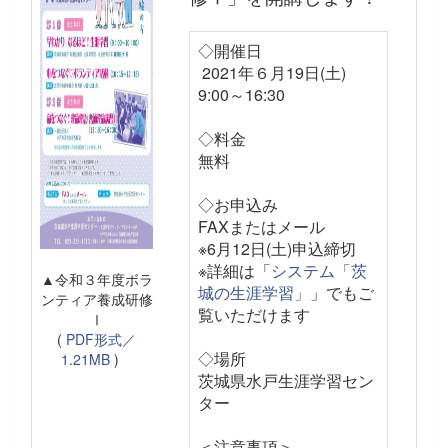
◇開催日
2021年６月19日(土)
9:00～16:30
◇料金
無料
◇お申込み
FAXまたはメール
※6月12日(土)申込締切
※詳細は「
システム「茨
▲令和３年度ボラ
城の生涯学習」
」でもご
ンティア養成研修
覧いただけます
Ⅰ
(
PDF形式／
◇場所
1.21MB
)
茨城県水戸生涯学習セン
ター
＜注意事項＞