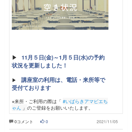
▶
11月５日(金)～1月５日(水)の予約
状況を更新しました！
講座室の利用は、電話・来所等で
▶
受付ております
※来所・ご利用の際は「
#いばらきアマビエち
ゃん
 」
のご登録をお願いいたします
。
0コメント
0
2021/11/05