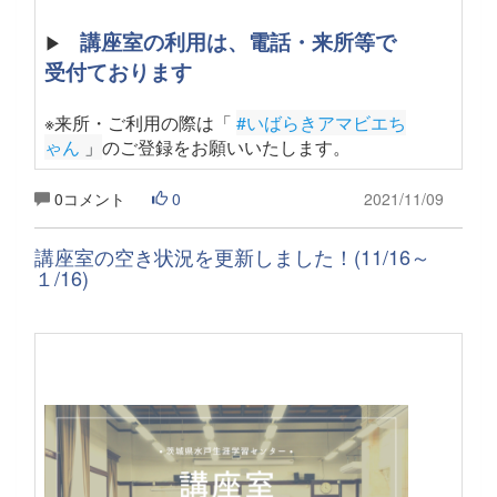
講座室の利用は、電話・来所等で
▶
受付ております
※来所・ご利用の際は「
#いばらきアマビエち
ゃん
 」
のご登録をお願いいたします
。
0コメント
0
2021/11/09
講座室の空き状況を更新しました！(11/16～
１/16)