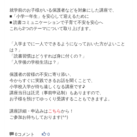
就学前のお子様がいる保護者などを対象にした講座で、
■「小学一年生」を安心して迎えるために
■ 読書コミュニケーションで子育て不安を安心へ
これら2つのテーマについて取り上げます。
「入学までに一人でできるようになっておいた方がよいこと
は？」
「読書習慣はどうすれば身に付くの？」
「入学後の学校生活は？」
保護者の皆様の不安に寄り添い、
今からすぐに実践できるお話を聞くことで、
小学校入学が待ち遠しくなる講座です♪
講座当日は託児（事前申込制）もありますので、
お子様を預けてゆっくり受講することもできますよ。
講座詳細・申込みは
こちら
から！
ご参加お待ちしております(^^)
0コメント
0