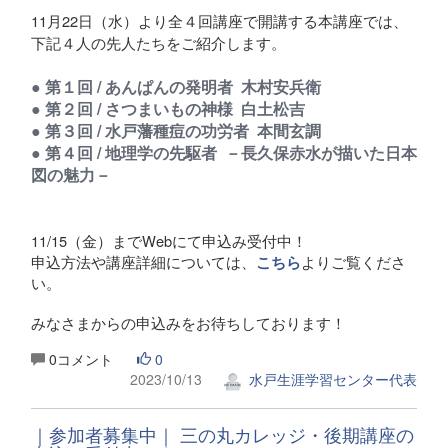
11月22日（水）より全４回講座で開講する本講座では、
下記４人の先人たちをご紹介します。
● 第１回 / あんぱんの発明者 木村安兵衛
● 第２回 / さつまいもの神様 白土松吉
● 第３回 /
水戸藩種痘の功労者 本間玄調
● 第４回 / 地理学の先駆者 －長久保赤水が描いた日本
図の魅力－
11/15（金）までWebにて申込み受付中！
申込方法や講座詳細については、
よりご覧くださ
こちら
い。
みなさまからの申込みをお待ちしております！
0コメント
0
2023/10/13
水戸生涯学習センター代表
｜参加者募集中｜ 三の丸カレッジ・後期講座の