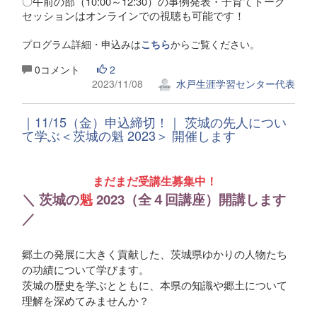
〇午前の部（10:00～12:30）の事例発表・子育てトーク
セッションはオンラインでの視聴も可能です！
プログラム詳細・申込みは
こちら
からご覧ください。
0コメント
2
2023/11/08
水戸生涯学習センター代表
｜11/15（金）申込締切！｜ 茨城の先人につい
て学ぶ＜茨城の魁 2023＞ 開催します
まだまだ受講生募集中！
＼ 茨城の
魁
2023（全４回講座）開講します
／
郷土の発展に大きく貢献した、茨城県ゆかりの人物
たち
の功績について学びます。
茨城の歴史を学ぶとともに、本県の知識や郷土について
理解を深めてみませんか？