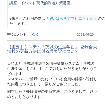
講座・イベント/現代的課題対策講座
※来所・ご利用の際は「
#いばらきアマビエちゃん
 」
の
たします
。
0コメント
0
2021/06/25
【重要】システム「茨城の生涯学習」 登録会員
情報の更新方法に係る誤表記について
日頃より 茨城県生涯学習情報提供システム「茨城の
生涯学習」をご利用、ご協力をいただきありがとうご
ざいます。
システムにご登録いただいている会員の皆様へ送付し
た内容につきまして、誤りがございました。
同封した「登録情報の更新方法」につきまして、以下
のとおりとなります。
-----------------------------------------------------------------------------