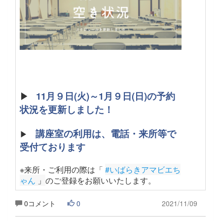
▶
11月９日(火)～1月９日(日)の予約
状況を更新しました！
講座室の利用は、電話・来所等で
▶
受付ております
※来所・ご利用の際は「
#いばらきアマビエち
ゃん
 」
のご登録をお願いいたします
。
0コメント
0
2021/11/09