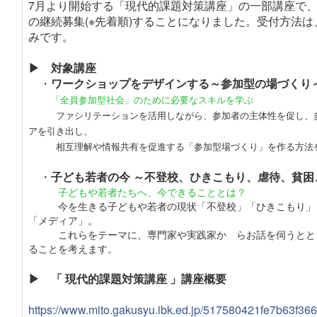
7月より開始する「現代的課題対策講座」の一部講座で
の継続募集(※先着順)することになりました。
受付方法は
みです
。
▶ 対象講座
・
ワークショップをデザインする～参加型の場づくり
「全員参加型社会」のために必要なスキルを学ぶ
ファシリテーションを活用しながら、参加者の主体性を促し、多
アを引き出し、
相互理解や情報共有を促進する「参加型場づくり」を作る方法
・
子ども若者の今 ～不登校、ひきこもり、虐待、貧困
子どもや若者たちへ、今できることとは？
今を生きる子どもや若者の現状「不登校」「ひきこもり」
「メディア」。
これらをテーマに、専門家や実践家か らお話を伺うとと
ることを考えます。
▶ 「 現代的課題対策講座 」講座概要
https://www.mito.gakusyu.ibk.ed.jp/517580421fe7b63f3