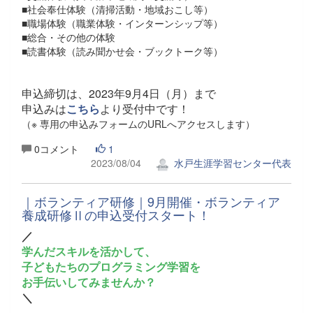
■社会奉仕体験（清掃活動・地域おこし等）
■職場体験（職業体験・インターンシップ等）
■総合・その他の体験
■読書体験（読み聞かせ会・ブックトーク等）
申込締切は、2023年9月4日（月）まで
申込みは
こちら
より受付中です！
（※ 専用の申込みフォームのURLへアクセスします）
0コメント
1
2023/08/04
水戸生涯学習センター代表
｜ボランティア研修｜9月開催・ボランティア
養成研修Ⅱの申込受付スタート！
／
学んだスキルを活かして、
子どもたちのプログラミング学習を
お手伝いしてみませんか？
＼