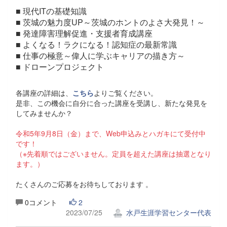
■ 現代ITの基礎知識
■ 茨城の魅力度UP～茨城のホントのよさ大発見！～
■ 発達障害理解促進・支援者育成講座
■ よくなる！ラクになる！認知症の最新常識
■ 仕事の極意～偉人に学ぶキャリアの描き方～
■ ドローンプロジェクト
各講座の詳細は、
こちら
よりご覧ください。
是非、この機会に自分に合った講座を受講し、新たな発見を
してみませんか？
令和5年9月8日（金）まで、Web申込みとハガキにて受付中
です！
（※先着順ではございません。定員を超えた講座は抽選となり
ます。）
たくさんのご応募をお待ちしております 。
0コメント
2
2023/07/25
水戸生涯学習センター代表