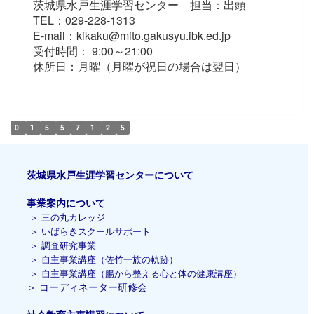
茨城県水戸生涯学習センター 担当：出頭
TEL：029-228-1313
E-mail：kikaku@mito.gakusyu.ibk.ed.jp
受付時間： 9:00～21:00
休所日：月曜（月曜が祝日の場合は翌日）
0
1
5
5
7
1
2
5
茨城県水戸生涯学習センターについて
事業案内について
＞
三の丸カレッジ
＞
いばらきスクールサポート
＞
調査研究事業
＞
自主事業講座（佐竹一族の軌跡）
＞ 自主事業講座（腸から整える心と体の健康講座）
＞
コーディネーター研修会