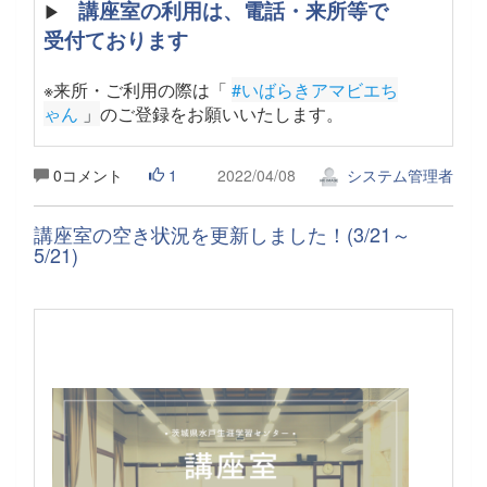
講座室の利用は、電話・来所等で
▶
受付ております
※来所・ご利用の際は「
#いばらきアマビエち
ゃん
 」
のご登録をお願いいたします。
0コメント
1
2022/04/08
システム管理者
講座室の空き状況を更新しました！(3/21～
5/21)