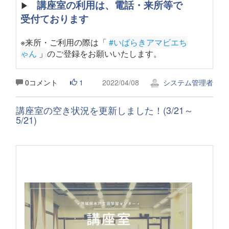
講座室の利用は、電話・来所等で
▶
受付ております
※来所・ご利用の際は「
#いばらきアマビエち
ゃん
 」
のご登録をお願いいたします。
0コメント
1
2022/04/08
システム管理者
講座室の空き状況を更新しました！(3/21～
5/21)