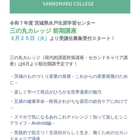
令和７年度 茨城県水戸生涯学習センター
三の丸カレッジ 前期講座
３月２５日（火）
より受講生募集受付スタート！
三の丸カレッジ（現代的課題対策講座・セカンドキャリア講
座）は6月より順次開講予定です！
・
茨城のものづくり産業の発展－これからの産業発展のため
に－
・
楽しく学べて視点がひろがる世界遺産の魅力
・
五感の健康革命－軽視されがちな器官の総合ケアに向けて
－
・
スマホで気になるあれこれチャレンジ！知って楽しむシニ
アライフ－Android編－
・
実践的で役立つ！生涯自分らしく生き、働くためのセカン
ドキャリア講座