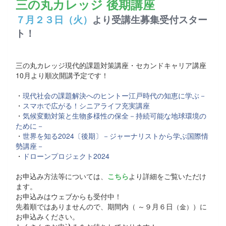
三の丸カレッジ 後期講座
７月２３日（火）
より受講生募集受付スター
ト！
三の丸カレッジ現代的課題対策講座・セカンドキャリア講座
10月より順次開講予定です！
・
現代社会の課題解決へのヒントー江戸時代の知恵に学ぶ－
・
スマホで広がる！シニアライフ充実講座
・
気候変動対策と生物多様性の保全－持続可能な地球環境の
ために－
・
世界を知る2024〔後期〕－ジャーナリストから学ぶ国際情
勢講座－
・
ドローンプロジェクト2024
お申込み方法等については、
こちら
より詳細をご覧いただけ
ます。
お申込みはウェブからも受付中！
先着順ではありませんので、期間内（ ～９月６日
）に
（金）
お申込みください。