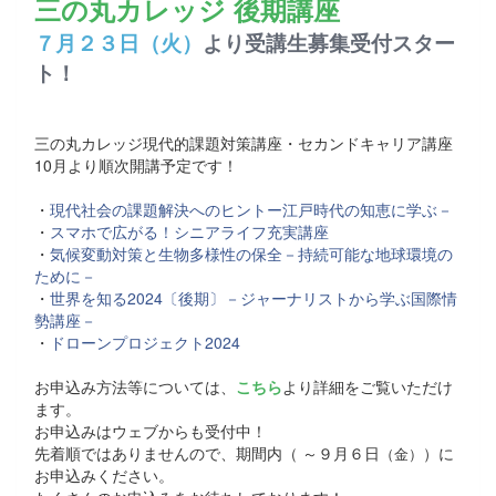
三の丸カレッジ 後期講座
７月２３日（火）
より受講生募集受付スター
ト！
三の丸カレッジ現代的課題対策講座・セカンドキャリア講座
10月より順次開講予定です！
・
現代社会の課題解決へのヒントー江戸時代の知恵に学ぶ－
・
スマホで広がる！シニアライフ充実講座
・
気候変動対策と生物多様性の保全－持続可能な地球環境の
ために－
・
世界を知る2024〔後期〕－ジャーナリストから学ぶ国際情
勢講座－
・
ドローンプロジェクト2024
お申込み方法等については、
こちら
より詳細をご覧いただけ
ます。
お申込みはウェブからも受付中！
先着順ではありませんので、期間内（ ～９月６日
）に
（金）
お申込みください。