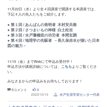
11月22日（水）より全４回講座で開講する本講座では、
下記４人の先人たちをご紹介します。
● 第１回 / あんぱんの発明者 木村安兵衛
● 第２回 / さつまいもの神様 白土松吉
● 第３回 /
水戸藩種痘の功労者 本間玄調
● 第４回 / 地理学の先駆者 －長久保赤水が描いた日本
図の魅力－
11/15（金）までWebにて申込み受付中！
申込方法や講座詳細については、
よりご覧くださ
こちら
い。
みなさまからの申込みをお待ちしております！
0コメント
0
2023/10/13
水戸生涯学習センター代表