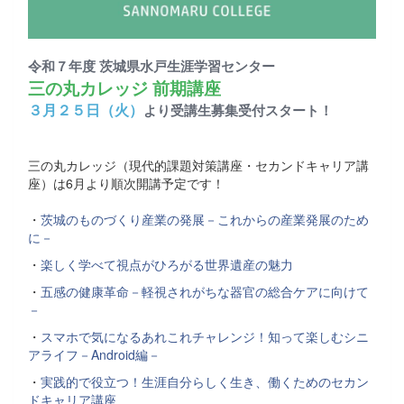
令和７年度 茨城県水戸生涯学習センター
三の丸カレッジ 前期講座
３月２５日（火）
より受講生募集受付スタート！
三の丸カレッジ（現代的課題対策講座・セカンドキャリア講
座）は6月より順次開講予定です！
・
茨城のものづくり産業の発展－これからの産業発展のため
に－
・
楽しく学べて視点がひろがる世界遺産の魅力
・
五感の健康革命－軽視されがちな器官の総合ケアに向けて
－
・
スマホで気になるあれこれチャレンジ！知って楽しむシニ
アライフ－Android編－
・
実践的で役立つ！生涯自分らしく生き、働くためのセカン
ドキャリア講座