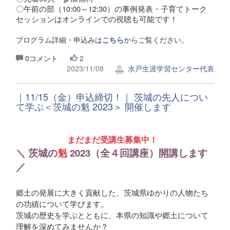
〇午前の部（10:00～12:30）の事例発表・子育てトーク
セッションはオンラインでの視聴も可能です！
プログラム詳細・申込みは
こちら
からご覧ください。
0コメント
2
2023/11/08
水戸生涯学習センター代表
｜11/15（金）申込締切！｜ 茨城の先人につい
て学ぶ＜茨城の魁 2023＞ 開催します
まだまだ受講生募集中！
＼ 茨城の
魁
2023（全４回講座）開講します
／
郷土の発展に大きく貢献した、茨城県ゆかりの人物
たち
の功績について学びます。
茨城の歴史を学ぶとともに、本県の知識や郷土について
理解を深めてみませんか？