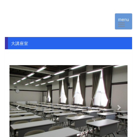
menu
大講座室
p
n
r
e
e
x
v
t
i
o
u
s