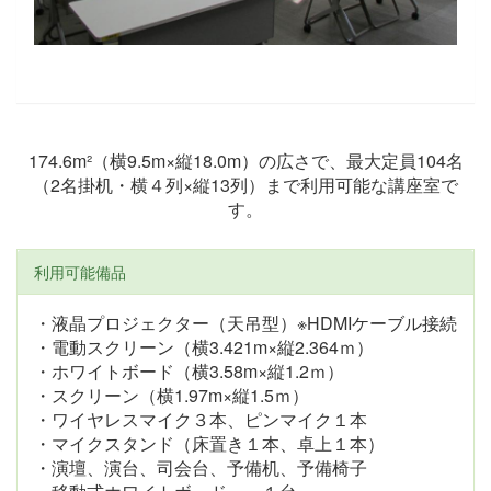
174.6m²（横9.5m×縦18.0m）の広さで、最大定員104名
（2名掛机・横４列×縦13列）まで利用可能な講座室で
す。
利用可能備品
・液晶プロジェクター（天吊型）※HDMIケーブル接続
・電動スクリーン（横3.421m×縦2.364ｍ）
・ホワイトボード（横3.58m×縦1.2ｍ）
・スクリーン（横1.97m×縦1.5ｍ）
・ワイヤレスマイク３本、ピンマイク１本
・マイクスタンド（床置き１本、卓上１本）
・演壇、演台、司会台、予備机、予備椅子