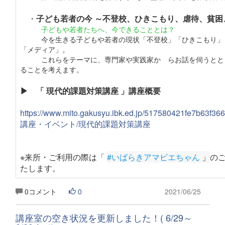
・
子ども若者の今 ～不登校、ひきこもり、虐待、貧困
子どもや若者たちへ、今できることとは？
今を生きる子どもや若者の現状「不登校」「ひきこもり」
「メディア」。
これらをテーマに、専門家や実践家か らお話を伺うとと
ることを考えます。
▶ 「 現代的課題対策講座 」講座概要
https://www.mito.gakusyu.ibk.ed.jp/517580421fe7b63f3
講座・イベント/現代的課題対策講座
※来所・ご利用の際は「
#いばらきアマビエちゃん
 」
の
たします
。
0コメント
0
2021/06/25
講座室の空き状況を更新しました！( 6/29～