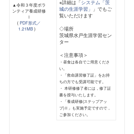
※詳細は「
システム「茨
▲令和３年度ボラ
城の生涯学習」
」でもご
ンティア養成研修
覧いただけます
Ⅰ
(
PDF形式／
◇場所
1.21MB
)
茨城県水戸生涯学習セン
ター
＜注意事項＞
・昼食は各自でご用意くださ
い。
・「救命講習修了証」をお持
ちの方でも受講可能です。
・ 本研修修了者には，修了証
書を授与いたします。
・「養成研修(ステップアッ
プ)Ⅱ」も実施予定ですので，
ご参加ください。