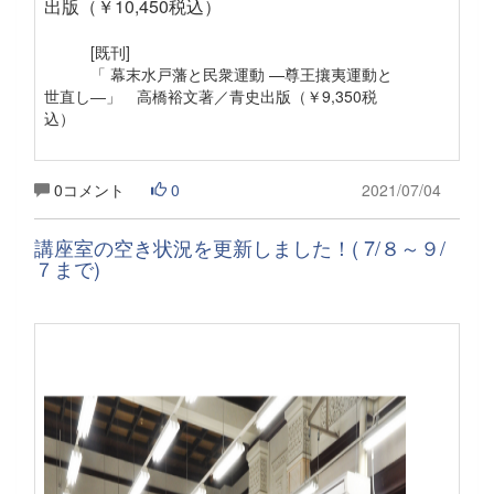
出版（￥10,450税込）
[既刊]
「 幕末水戸藩と民衆運動 —尊王攘夷運動と
世直し―」 高橋裕文著／青史出版（￥9,350税
込）
0コメント
0
2021/07/04
講座室の空き状況を更新しました！( 7/８～９/
７まで)