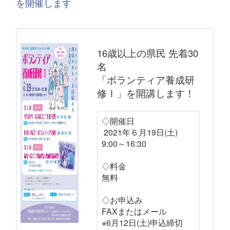
を開催します
16歳以上の県民 先着30
名
「ボランティア養成研
修Ⅰ」を開講します！
◇開催日
2021年６月19日(土)
9:00～16:30
◇料金
無料
◇お申込み
FAXまたはメール
※6月12日(土)申込締切