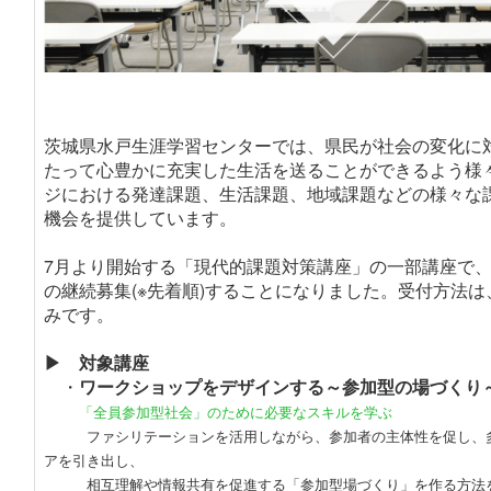
茨城県水戸生涯学習センターでは、県民が社会の変化に
たって心豊かに充実した生活を送ることができるよう様
ジにおける発達課題、生活課題、地域課題などの様々な
機会を提供しています。
7月より開始する「現代的課題対策講座」の一部講座で
の継続募集(※先着順)することになりました。
受付方法は
みです
。
▶ 対象講座
・
ワークショップをデザインする～参加型の場づくり
「全員参加型社会」のために必要なスキルを学ぶ
ファシリテーションを活用しながら、参加者の主体性を促し、多
アを引き出し、
相互理解や情報共有を促進する「参加型場づくり」を作る方法