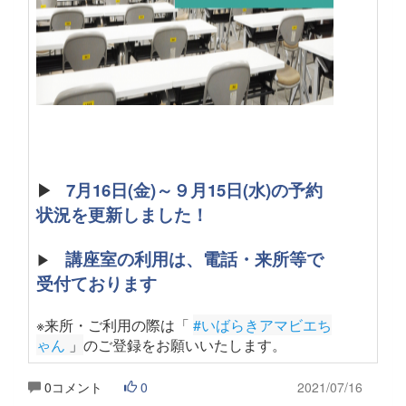
▶
7月16日(金)～９月15日(水)の予約
状況を更新しました！
講座室の利用は、電話・来所等で
▶
受付ております
※来所・ご利用の際は「
#いばらきアマビエち
ゃん
 」
のご登録をお願いいたします
。
0コメント
0
2021/07/16