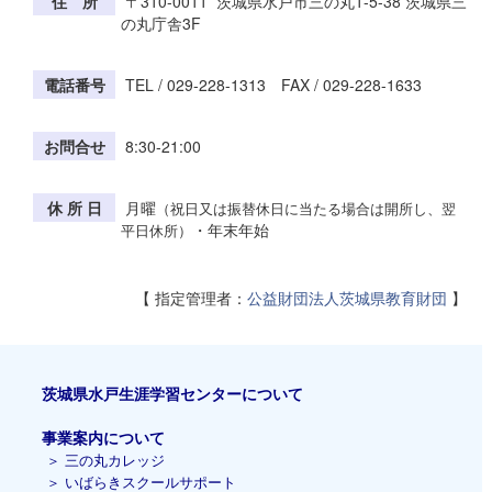
住 所
〒310-0011 茨城県水戸市三の丸1-5-38 茨城県三
の丸庁舎3F
電話番号
TEL / 029-228-1313 FAX / 029-228-1633
お問合せ
8:30-21:00
休 所 日
月曜
（祝日又は振替休日に当たる場合は開所し、翌
・年末年始
平日休所）
【 指定管理者：
公益財団法人茨城県教育財団
】
茨城県水戸生涯学習センターについて
事業案内について
＞
三の丸カレッジ
＞
いばらきスクールサポート